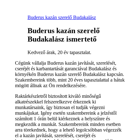
Buderus kazán szerelő Budakalász
Buderus kazán szerelő
Budakalász ismertető
Kedvező árak, 20 év tapasztalat.
Cégünk vállalja Buderus kazán javítását, szerelését,
cseréjét és karbantartását garanciával Budakalász és
környékén Buderus kazán szerelő Budakalász kapcsán.
Szakembereink több, mint 20 éves tapasztalattal a hátuk
mögött állnak az Ön rendelkezésére.
Raktárkészletről biztosított kiváló minőségű
alkatrészekkel felszerelkezve érkeznek ki
munkatársaink, így biztosan el tudják végezni
munkájukat. Igény esetén szakembereink a jelzéstől
számított 1 órán belül kiérkeznek a helyszínre és
megkezdik a munkát. Szakembereink minden esetben
arra törekednek, hogy a lehető legolcsóbban végezzék
el a kazán javítását, szerelését, cseréjét és