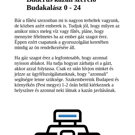
Budakalász 0 - 24
Bár a fűtési szezonban mi is nagyon terheltek vagyunk,
de közben azért emberek is. Tudjuk jól, hogy milyen az
amikor nincs meleg víz vagy fűtés, pláne, hogy
mennyire félelmetes ha az ember gáz szagot érez.
Éppen ezért csapatunk a gyorsszolgálat keretében
mindig az ön rendelkezésére áll.
Ha gáz szagot érez a legfontosabb, hogy azonnal
nyisson ablakot. Ha tudja hogyan zárhatja el a gázt,
akkor azzal folytassa. Csak ez után hívjon minket és
jelzze az ügyfélszolgálatunknak, hogy "azonnali"
segítségre lenne szüksége. Szakembereink Budapest és
környékén (Pest megye) 1-2 órán belül kiérkeznek a
helyszínre és azonnal neki látnak a kazán javításának.