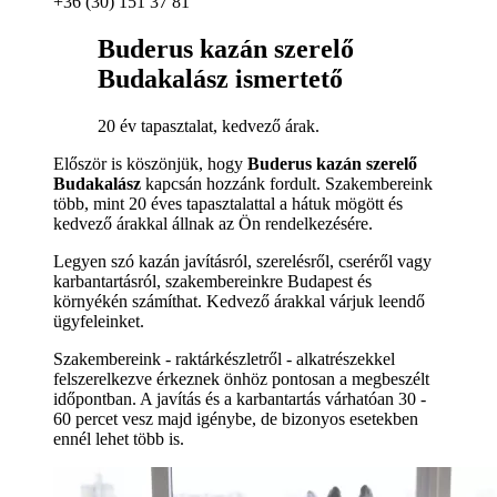
+36 (30) 151 37 81
Buderus kazán szerelő
Budakalász ismertető
20 év tapasztalat, kedvező árak.
Először is köszönjük, hogy
Buderus kazán szerelő
Budakalász
kapcsán hozzánk fordult. Szakembereink
több, mint 20 éves tapasztalattal a hátuk mögött és
kedvező árakkal állnak az Ön rendelkezésére.
Legyen szó kazán javításról, szerelésről, cseréről vagy
karbantartásról, szakembereinkre Budapest és
környékén számíthat. Kedvező árakkal várjuk leendő
ügyfeleinket.
Szakembereink - raktárkészletről - alkatrészekkel
felszerelkezve érkeznek önhöz pontosan a megbeszélt
időpontban. A javítás és a karbantartás várhatóan 30 -
60 percet vesz majd igénybe, de bizonyos esetekben
ennél lehet több is.