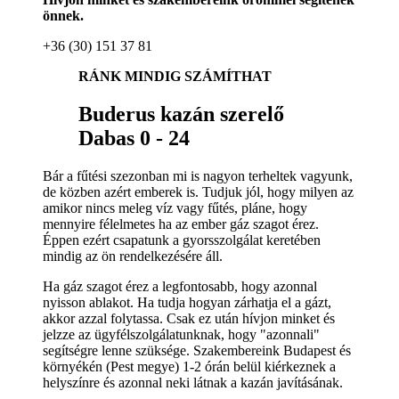
önnek.
+36 (30) 151 37 81
RÁNK MINDIG SZÁMÍTHAT
Buderus kazán szerelő
Dabas 0 - 24
Bár a fűtési szezonban mi is nagyon terheltek vagyunk,
de közben azért emberek is. Tudjuk jól, hogy milyen az
amikor nincs meleg víz vagy fűtés, pláne, hogy
mennyire félelmetes ha az ember gáz szagot érez.
Éppen ezért csapatunk a gyorsszolgálat keretében
mindig az ön rendelkezésére áll.
Ha gáz szagot érez a legfontosabb, hogy azonnal
nyisson ablakot. Ha tudja hogyan zárhatja el a gázt,
akkor azzal folytassa. Csak ez után hívjon minket és
jelzze az ügyfélszolgálatunknak, hogy "azonnali"
segítségre lenne szüksége. Szakembereink Budapest és
környékén (Pest megye) 1-2 órán belül kiérkeznek a
helyszínre és azonnal neki látnak a kazán javításának.