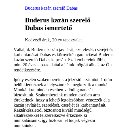
Buderus kazán szerelő Dabas
Buderus kazán szerelő
Dabas ismertető
Kedvező árak, 20 év tapasztalat.
Vállaljuk Buderus kazán javítását, szerelését, cseréjét és
karbantartását Dabas és környékén garanciával Buderus
kazán szerelő Dabas kapcsán. Szakembereink több,
mint 20 éves tapasztalattal a hátuk mögött állnak az Ön
rendelkezésére.
Igény esetén szakembereink a jelzéstől számított 1 órán
belül kiérkeznek a helyszínre és megkezdik a munkát.
Munkánkra minden esetben valódi garanciát
biztosítunk. Szakembereink minden esetben arra
törekednek, hogy a lehető legolcsóbban végezzék el a
kazán javítását, szerelését, cseréjét és karbantartását.
Raktárkészletről biztosított kiváló minőségű
alkatrészekkel felszerelkezve érkeznek ki
munkatársaink, így biztosan el tudják végezni
munkájukat.