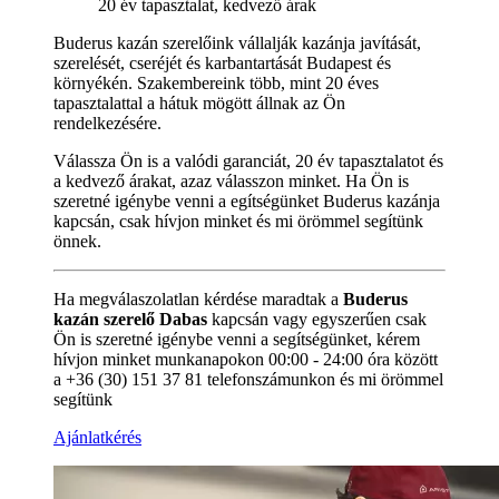
20 év tapasztalat, kedvező árak
Buderus kazán szerelőink vállalják kazánja javítását,
szerelését, cseréjét és karbantartását Budapest és
környékén. Szakembereink több, mint 20 éves
tapasztalattal a hátuk mögött állnak az Ön
rendelkezésére.
Válassza Ön is a valódi garanciát, 20 év tapasztalatot és
a kedvező árakat, azaz válasszon minket. Ha Ön is
szeretné igénybe venni a egítségünket Buderus kazánja
kapcsán, csak hívjon minket és mi örömmel segítünk
önnek.
Ha megválaszolatlan kérdése maradtak a
Buderus
kazán szerelő Dabas
kapcsán vagy egyszerűen csak
Ön is szeretné igénybe venni a segítségünket, kérem
hívjon minket munkanapokon 00:00 - 24:00 óra között
a +36 (30) 151 37 81 telefonszámunkon és mi örömmel
segítünk
Ajánlatkérés