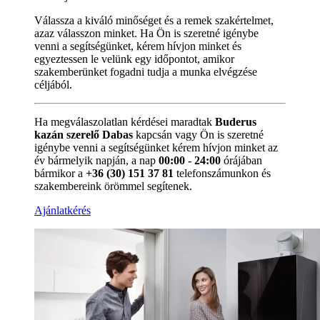
Válassza a kiváló minőséget és a remek szakértelmet,
azaz válasszon minket. Ha Ön is szeretné igénybe
venni a segítségünket, kérem hívjon minket és
egyeztessen le velünk egy időpontot, amikor
szakemberünket fogadni tudja a munka elvégzése
céljából.
Ha megválaszolatlan kérdései maradtak
Buderus
kazán szerelő Dabas
kapcsán vagy Ön is szeretné
igénybe venni a segítségünket kérem hívjon minket az
év bármelyik napján, a nap
00:00 - 24:00
órájában
bármikor a
+36 (30) 151 37 81
telefonszámunkon és
szakembereink örömmel segítenek.
Ajánlatkérés