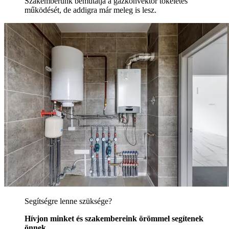
Szakemberünk bemutatja a gázkonvektor tökéletes
működését, de addigra már meleg is lesz.
Segítségre lenne szüksége?
Hívjon minket és szakembereink örömmel segítenek
önnek.