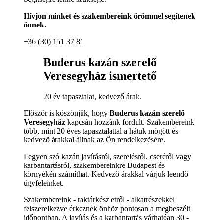
Hívjon minket és szakembereink örömmel segítenek
önnek.
+36 (30) 151 37 81
Buderus kazán szerelő
Veresegyház ismertető
20 év tapasztalat, kedvező árak.
Először is köszönjük, hogy
Buderus kazán szerelő
Veresegyház
kapcsán hozzánk fordult. Szakembereink
több, mint 20 éves tapasztalattal a hátuk mögött és
kedvező árakkal állnak az Ön rendelkezésére.
Legyen szó kazán javításról, szerelésről, cseréről vagy
karbantartásról, szakembereinkre Budapest és
környékén számíthat. Kedvező árakkal várjuk leendő
ügyfeleinket.
Szakembereink - raktárkészletről - alkatrészekkel
felszerelkezve érkeznek önhöz pontosan a megbeszélt
időpontban. A javítás és a karbantartás várhatóan 30 -