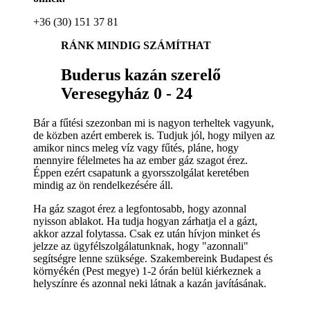
+36 (30) 151 37 81
RÁNK MINDIG SZÁMÍTHAT
Buderus kazán szerelő
Veresegyház 0 - 24
Bár a fűtési szezonban mi is nagyon terheltek vagyunk,
de közben azért emberek is. Tudjuk jól, hogy milyen az
amikor nincs meleg víz vagy fűtés, pláne, hogy
mennyire félelmetes ha az ember gáz szagot érez.
Éppen ezért csapatunk a gyorsszolgálat keretében
mindig az ön rendelkezésére áll.
Ha gáz szagot érez a legfontosabb, hogy azonnal
nyisson ablakot. Ha tudja hogyan zárhatja el a gázt,
akkor azzal folytassa. Csak ez után hívjon minket és
jelzze az ügyfélszolgálatunknak, hogy "azonnali"
segítségre lenne szüksége. Szakembereink Budapest és
környékén (Pest megye) 1-2 órán belül kiérkeznek a
helyszínre és azonnal neki látnak a kazán javításának.