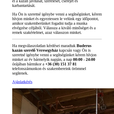
el a kazán javítását, szerelését, cseréjét és
karbantartását.
Ha Ön is szeretné igénybe venni a segítségünket, kérem
hívjon minket és egyeztessen le velünk egy időpontot,
amikor szakemberünket fogadni tudja a munka
elvégzése céljából. Válassza a kiváló minőséget és a
remek szakértelmet, azaz válasszon minket.
Ha megválaszolatlan kérdései maradtak
Buderus
kazán szerelő Veresegyház
kapcsán vagy Ön is
szeretné igénybe venni a segítségünket kérem hívjon
minket az év bármelyik napján, a nap
00:00 - 24:00
órájában bármikor a
+36 (30) 151 37 81
telefonszámunkon és szakembereink örömmel
segítenek.
Ajánlatkérés