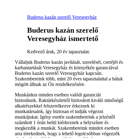
Buderus kazán szerelő Veresegyház
Buderus kazán szerelő
Veresegyház ismertető
Kedvező árak, 20 év tapasztalat.
Vállaljuk Buderus kazán javítását, szerelését, cseréjét és
karbantartását Veresegyház és környékén garanciával
Buderus kazán szerelő Veresegyház kapcsán.
Szakembereink több, mint 20 éves tapasztalattal a hátuk
mögött állnak az Ön rendelkezésére.
Munkánkra minden esetben valódi garanciát
biztosítunk. Raktárkészletről biztosított kiváló minőségű
alkatrészekkel felszerelkezve érkeznek ki
munkatársaink, így biztosan el tudják végezni
munkájukat. Igény esetén szakembereink a jelzéstől
számított 1 órán belül kiérkeznek a helyszínre és
megkezdik a munkát. Szakembereink minden esetben
arra törekednek, hogy a lehető legolcsóbban végezzék