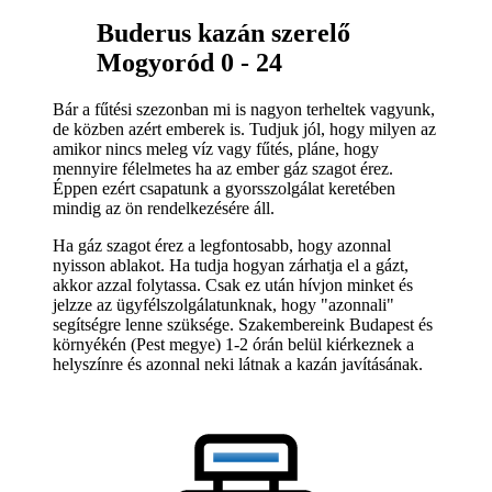
Buderus kazán szerelő
Mogyoród 0 - 24
Bár a fűtési szezonban mi is nagyon terheltek vagyunk,
de közben azért emberek is. Tudjuk jól, hogy milyen az
amikor nincs meleg víz vagy fűtés, pláne, hogy
mennyire félelmetes ha az ember gáz szagot érez.
Éppen ezért csapatunk a gyorsszolgálat keretében
mindig az ön rendelkezésére áll.
Ha gáz szagot érez a legfontosabb, hogy azonnal
nyisson ablakot. Ha tudja hogyan zárhatja el a gázt,
akkor azzal folytassa. Csak ez után hívjon minket és
jelzze az ügyfélszolgálatunknak, hogy "azonnali"
segítségre lenne szüksége. Szakembereink Budapest és
környékén (Pest megye) 1-2 órán belül kiérkeznek a
helyszínre és azonnal neki látnak a kazán javításának.