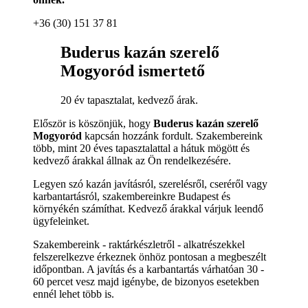
+36 (30) 151 37 81
Buderus kazán szerelő
Mogyoród ismertető
20 év tapasztalat, kedvező árak.
Először is köszönjük, hogy
Buderus kazán szerelő
Mogyoród
kapcsán hozzánk fordult. Szakembereink
több, mint 20 éves tapasztalattal a hátuk mögött és
kedvező árakkal állnak az Ön rendelkezésére.
Legyen szó kazán javításról, szerelésről, cseréről vagy
karbantartásról, szakembereinkre Budapest és
környékén számíthat. Kedvező árakkal várjuk leendő
ügyfeleinket.
Szakembereink - raktárkészletről - alkatrészekkel
felszerelkezve érkeznek önhöz pontosan a megbeszélt
időpontban. A javítás és a karbantartás várhatóan 30 -
60 percet vesz majd igénybe, de bizonyos esetekben
ennél lehet több is.