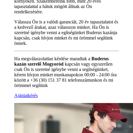
környékén. Szakembereink több, mint 20 éves
tapasztalattal a hátuk mögött állnak az Ön
rendelkezésére.
Válassza Ön is a valódi garanciát, 20 év tapasztalatot és
a kedvező árakat, azaz válasszon minket. Ha Ön is
szeretné igénybe venni a egítségünket Buderus kazánja
kapcsán, csak hívjon minket és mi örömmel segítünk
önnek.
Ha megválaszolatlan kérdése maradtak a
Buderus
kazán szerelő Mogyoród
kapcsán vagy egyszerűen
csak Ön is szeretné igénybe venni a segítségünket,
kérem hívjon minket munkanapokon 00:00 - 24:00 óra
között a +36 (30) 151 37 81 telefonszámunkon és mi
örömmel segítünk
Ajánlatkérés