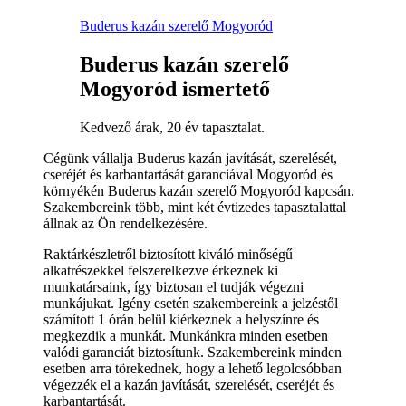
Buderus kazán szerelő Mogyoród
Buderus kazán szerelő
Mogyoród ismertető
Kedvező árak, 20 év tapasztalat.
Cégünk vállalja Buderus kazán javítását, szerelését,
cseréjét és karbantartását garanciával Mogyoród és
környékén Buderus kazán szerelő Mogyoród kapcsán.
Szakembereink több, mint két évtizedes tapasztalattal
állnak az Ön rendelkezésére.
Raktárkészletről biztosított kiváló minőségű
alkatrészekkel felszerelkezve érkeznek ki
munkatársaink, így biztosan el tudják végezni
munkájukat. Igény esetén szakembereink a jelzéstől
számított 1 órán belül kiérkeznek a helyszínre és
megkezdik a munkát. Munkánkra minden esetben
valódi garanciát biztosítunk. Szakembereink minden
esetben arra törekednek, hogy a lehető legolcsóbban
végezzék el a kazán javítását, szerelését, cseréjét és
karbantartását.