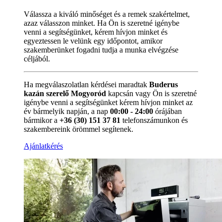
Válassza a kiváló minőséget és a remek szakértelmet,
azaz válasszon minket. Ha Ön is szeretné igénybe
venni a segítségünket, kérem hívjon minket és
egyeztessen le velünk egy időpontot, amikor
szakemberünket fogadni tudja a munka elvégzése
céljából.
Ha megválaszolatlan kérdései maradtak
Buderus
kazán szerelő Mogyoród
kapcsán vagy Ön is szeretné
igénybe venni a segítségünket kérem hívjon minket az
év bármelyik napján, a nap
00:00 - 24:00
órájában
bármikor a
+36 (30) 151 37 81
telefonszámunkon és
szakembereink örömmel segítenek.
Ajánlatkérés