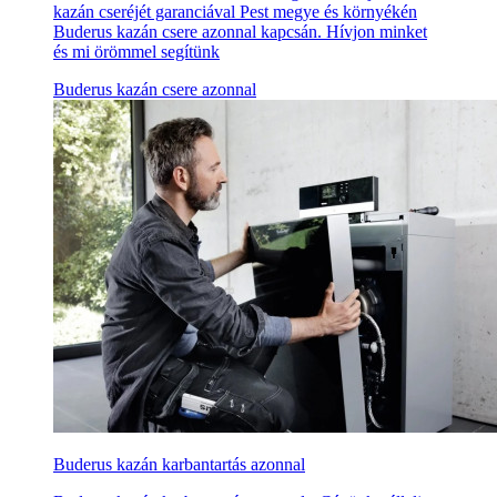
kazán cseréjét garanciával Pest megye és környékén
Buderus kazán csere azonnal kapcsán. Hívjon minket
és mi örömmel segítünk
Buderus kazán csere azonnal
Buderus kazán karbantartás azonnal