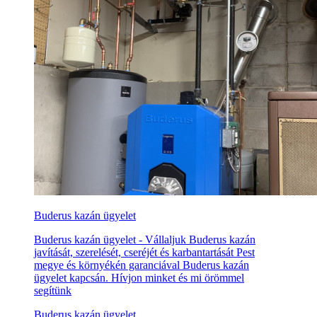
Buderus kazán ügyelet
Buderus kazán ügyelet - Vállaljuk Buderus kazán
javítását, szerelését, cseréjét és karbantartását Pest
megye és környékén garanciával Buderus kazán
ügyelet kapcsán. Hívjon minket és mi örömmel
segítünk
Buderus kazán ügyelet