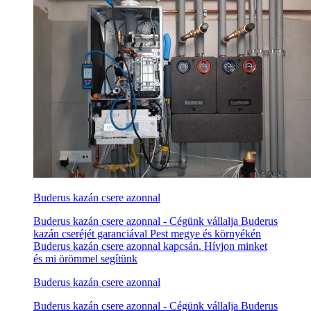
Buderus kazán csere azonnal
Buderus kazán csere azonnal - Cégünk vállalja Buderus
kazán cseréjét garanciával Pest megye és környékén
Buderus kazán csere azonnal kapcsán. Hívjon minket
és mi örömmel segítünk
Buderus kazán csere azonnal
Buderus kazán csere azonnal - Cégünk vállalja Buderus