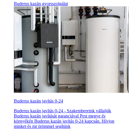
Buderus kazán gyorsszolgálat
Buderus kazán javítás 0-24
Buderus kazán javítás 0-24 - Szakembereink vállalják
Buderus kazán javítását garanciával Pest megye és
környékén Buderus kazán javítás 0-24 kapcsán. Hívjon
minket és mi örömmel segítünk