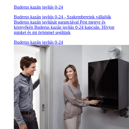
Buderus kazán javítás 0-24
Buderus kazán javítás 0-24 - Szakembereink vállalják
Buderus kazán javítását garanciával Pest megye és
környékén Buderus kazán javítás 0-24 kapcsán. Hívjon
minket és mi örömmel segítünk
Buderus kazán javítás 0-24