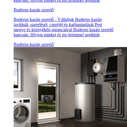
kapcsán. Hívjon minket és mi örömmel segítünk
Buderus kazán szerelő
Buderus kazán szerelő - Vállaljuk Buderus kazán
javítását, szerelését, cseréjét és karbantartását Pest
megye és környékén garanciával Buderus kazán szerelő
kapcsán. Hívjon minket és mi örömmel segítünk
Buderus kazán szerelő