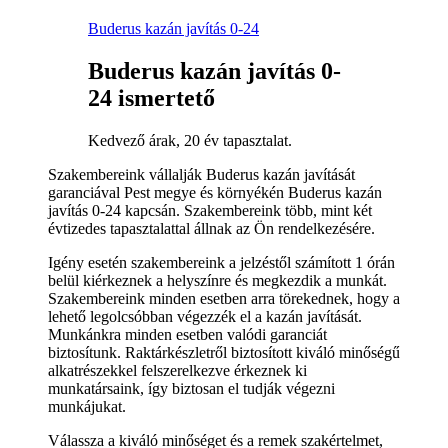
Buderus kazán javítás 0-24
Buderus kazán javítás 0-
24 ismertető
Kedvező árak, 20 év tapasztalat.
Szakembereink vállalják Buderus kazán javítását
garanciával Pest megye és környékén Buderus kazán
javítás 0-24 kapcsán. Szakembereink több, mint két
évtizedes tapasztalattal állnak az Ön rendelkezésére.
Igény esetén szakembereink a jelzéstől számított 1 órán
belül kiérkeznek a helyszínre és megkezdik a munkát.
Szakembereink minden esetben arra törekednek, hogy a
lehető legolcsóbban végezzék el a kazán javítását.
Munkánkra minden esetben valódi garanciát
biztosítunk. Raktárkészletről biztosított kiváló minőségű
alkatrészekkel felszerelkezve érkeznek ki
munkatársaink, így biztosan el tudják végezni
munkájukat.
Válassza a kiváló minőséget és a remek szakértelmet,