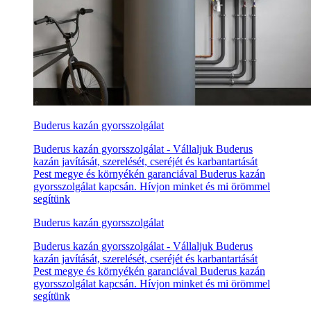
Buderus kazán gyorsszolgálat
Buderus kazán gyorsszolgálat - Vállaljuk Buderus
kazán javítását, szerelését, cseréjét és karbantartását
Pest megye és környékén garanciával Buderus kazán
gyorsszolgálat kapcsán. Hívjon minket és mi örömmel
segítünk
Buderus kazán gyorsszolgálat
Buderus kazán gyorsszolgálat - Vállaljuk Buderus
kazán javítását, szerelését, cseréjét és karbantartását
Pest megye és környékén garanciával Buderus kazán
gyorsszolgálat kapcsán. Hívjon minket és mi örömmel
segítünk