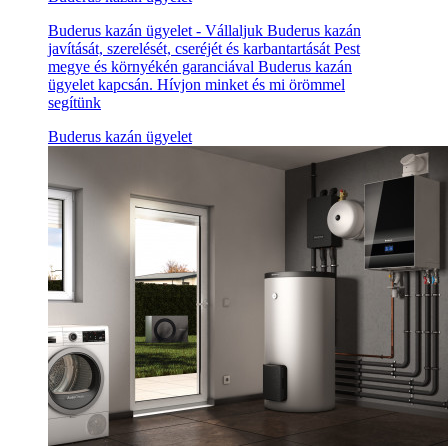
Buderus kazán ügyelet - Vállaljuk Buderus kazán
javítását, szerelését, cseréjét és karbantartását Pest
megye és környékén garanciával Buderus kazán
ügyelet kapcsán. Hívjon minket és mi örömmel
segítünk
Buderus kazán ügyelet