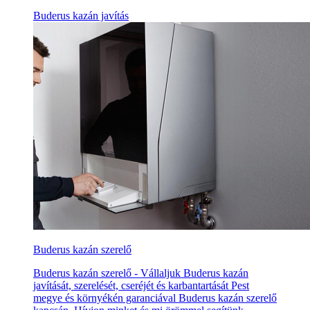
Buderus kazán javítás
Buderus kazán szerelő
Buderus kazán szerelő - Vállaljuk Buderus kazán
javítását, szerelését, cseréjét és karbantartását Pest
megye és környékén garanciával Buderus kazán szerelő