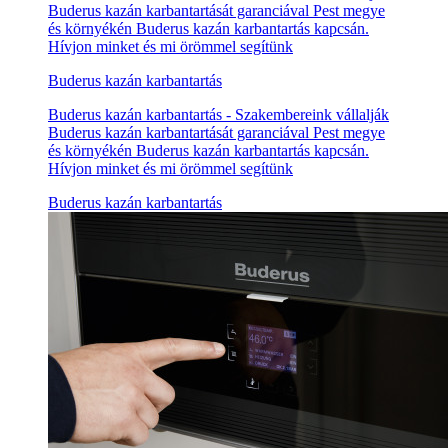
Buderus kazán karbantartását garanciával Pest megye
és környékén Buderus kazán karbantartás kapcsán.
Hívjon minket és mi örömmel segítünk
Buderus kazán karbantartás
Buderus kazán karbantartás - Szakembereink vállalják
Buderus kazán karbantartását garanciával Pest megye
és környékén Buderus kazán karbantartás kapcsán.
Hívjon minket és mi örömmel segítünk
Buderus kazán karbantartás