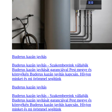
Buderus kazán javítás
Buderus kazán javítás - Szakembereink vállalják
Buderus kazán javítását garanciával Pest megye és
környékén Buderus kazán javítás kapcsán. Hívjon
minket és mi örömmel segítünk
Buderus kazán javítás
Buderus kazán javítás - Szakembereink vállalják
Buderus kazán javítását garanciával Pest megye és
környékén Buderus kazán javítás kapcsán. Hívjon
minket és mi örömmel segítünk