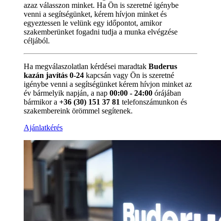
azaz válasszon minket. Ha Ön is szeretné igénybe
venni a segítségünket, kérem hívjon minket és
egyeztessen le velünk egy időpontot, amikor
szakemberünket fogadni tudja a munka elvégzése
céljából.
Ha megválaszolatlan kérdései maradtak
Buderus
kazán javítás 0-24
kapcsán vagy Ön is szeretné
igénybe venni a segítségünket kérem hívjon minket az
év bármelyik napján, a nap
00:00 - 24:00
órájában
bármikor a
+36 (30) 151 37 81
telefonszámunkon és
szakembereink örömmel segítenek.
Ajánlatkérés