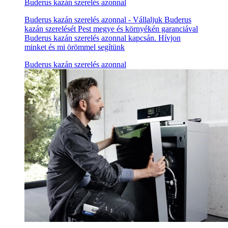
Buderus kazán szerelés azonnal
Buderus kazán szerelés azonnal - Vállaljuk Buderus
kazán szerelését Pest megye és környékén garanciával
Buderus kazán szerelés azonnal kapcsán. Hívjon
minket és mi örömmel segítünk
Buderus kazán szerelés azonnal